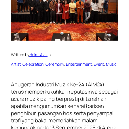
Written by
Helmi Aziz
in
Artist
, 
Celebration
, 
Ceremony
, 
Entertainment
, 
Event
, 
Music
Anugerah Industri Muzik Ke-24 (AIM24)
terus memperkukuhkan reputasinya sebagai
acara muzik paling berprestij di tanah air
apabila mengumumkan senarai barisan
penghibur, pasangan hos serta penyampai
trofi yang bakal memeriahkan malam
kemuncak pada 13 September 2025 di Arena