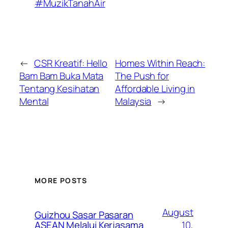
#MuzikTanahAir
←
CSR Kreatif: Hello
Homes Within Reach:
Bam Bam Buka Mata
The Push for
Tentang Kesihatan
Affordable Living in
Mental
Malaysia
→
MORE POSTS
August
Guizhou Sasar Pasaran
10,
ASEAN Melalui Kerjasama