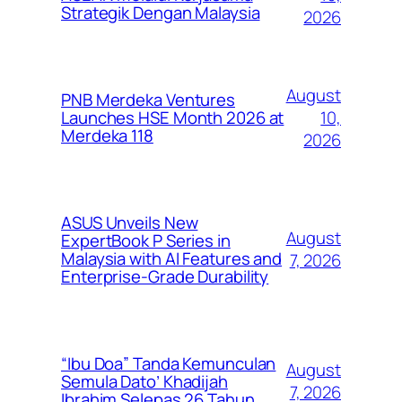
Strategik Dengan Malaysia
2026
August
PNB Merdeka Ventures
10,
Launches HSE Month 2026 at
Merdeka 118
2026
ASUS Unveils New
August
ExpertBook P Series in
Malaysia with AI Features and
7, 2026
Enterprise-Grade Durability
“Ibu Doa” Tanda Kemunculan
August
Semula Dato’ Khadijah
7, 2026
Ibrahim Selepas 26 Tahun