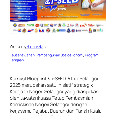
Written by
Helmi Aziz
in
Keusahawanan
, 
Pembangunan Sosioekonomi
, 
Program
Kerajaan
Karnival Blueprint & i-SEED #KitaSelangor
2025 merupakan satu inisiatif strategik
Kerajaan Negeri Selangor yang dianjurkan
oleh Jawatankuasa Tetap Pembasmian
Kemiskinan Negeri Selangor dengan
kerjasama Pejabat Daerah dan Tanah Kuala