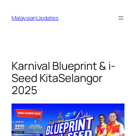
Skip
to
MalaysianUpdates
content
Karnival Blueprint & i-
Seed KitaSelangor
2025