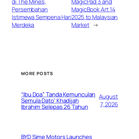
di The Mines,
MagicPad 3 and
Persembahan
MagicBook Art 14
Istimewa Sempena Hari
2025 to Malaysian
Merdeka
Market
→
MORE POSTS
“Ibu Doa” Tanda Kemunculan
August
Semula Dato’ Khadijah
7, 2026
Ibrahim Selepas 26 Tahun
BYD Sime Motors Launches