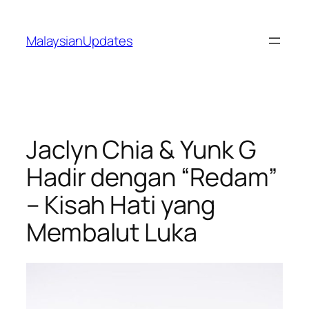
Skip
to
MalaysianUpdates
content
Jaclyn Chia & Yunk G
Hadir dengan “Redam”
– Kisah Hati yang
Membalut Luka