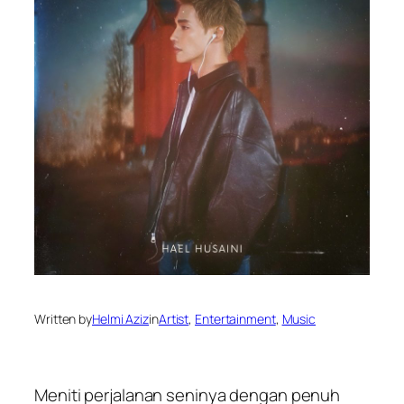
Written by
Helmi Aziz
in
Artist
, 
Entertainment
, 
Music
Meniti perjalanan seninya dengan penuh