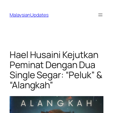
Skip
to
MalaysianUpdates
content
Hael Husaini Kejutkan
Peminat Dengan Dua
Single Segar: “Peluk” &
“Alangkah”