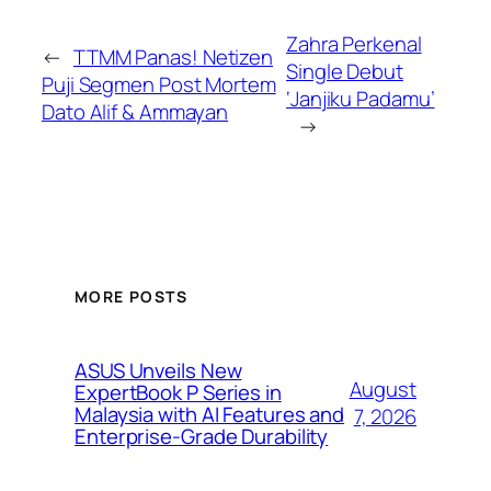
Zahra Perkenal
←
TTMM Panas! Netizen
Single Debut
Puji Segmen Post Mortem
‘Janjiku Padamu’
Dato Alif & Ammayan
→
MORE POSTS
ASUS Unveils New
August
ExpertBook P Series in
Malaysia with AI Features and
7, 2026
Enterprise-Grade Durability