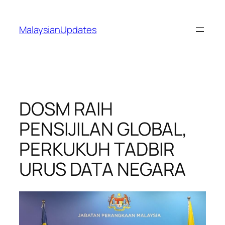
Skip
to
MalaysianUpdates
content
DOSM RAIH
PENSIJILAN GLOBAL,
PERKUKUH TADBIR
URUS DATA NEGARA