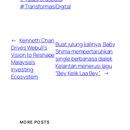
#TransformasiDigital
←
Kenneth Chan
Buat julung kalinya, Baby
Drives Webull’s
Shima mempertaruhkan
Vision to Reshape
single berbahasa dialek
Malaysia’s
Kelantan menerusi lagu
Investing
“Bey Kelik Laa Bey”.
→
Ecosystem
MORE POSTS