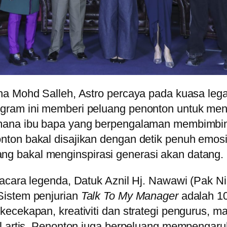
ha Mohd Salleh, Astro percaya pada kuasa leg
ram ini memberi peluang penonton untuk mengi
imana ibu bapa yang berpengalaman membimbi
ton bakal disajikan dengan detik penuh emosi
 bakal menginspirasi generasi akan datang.
cara legenda, Datuk Aznil Hj. Nawawi (Pak Nil
Sistem penjurian
Talk To My Manager
adalah 10
ecekapan, kreativiti dan strategi pengurus, ma
l artis. Penonton juga berpeluang mempengaruh