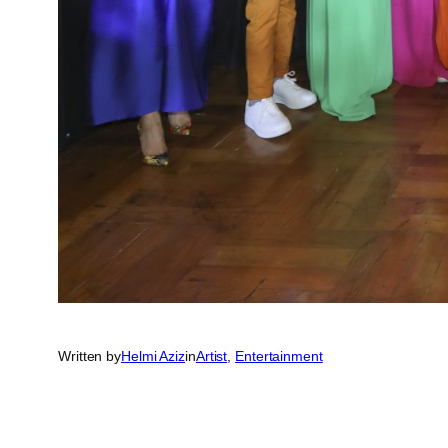
Written by
Helmi Aziz
in
Artist
, 
Entertainment