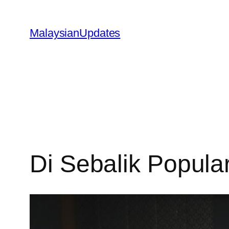
Skip
to
MalaysianUpdates
content
Di Sebalik Popular