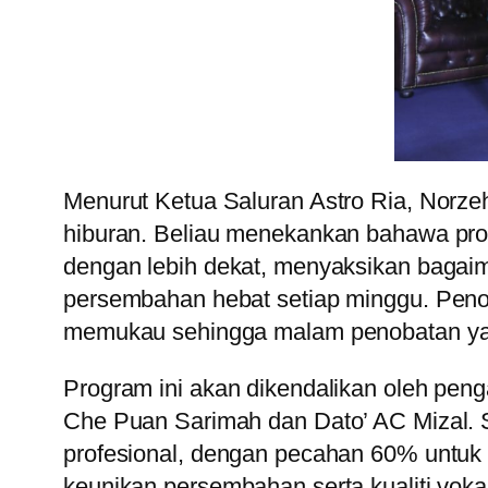
Menurut Ketua Saluran Astro Ria, Norze
hiburan. Beliau menekankan bahawa prog
dengan lebih dekat, menyaksikan baga
persembahan hebat setiap minggu. Penon
memukau sehingga malam penobatan yang
Program ini akan dikendalikan oleh penga
Che Puan Sarimah dan Dato’ AC Mizal. 
profesional, dengan pecahan 60% untuk k
keunikan persembahan serta kualiti voka