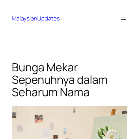
Skip
to
MalaysianUpdates
content
Bunga Mekar
Sepenuhnya dalam
Seharum Nama