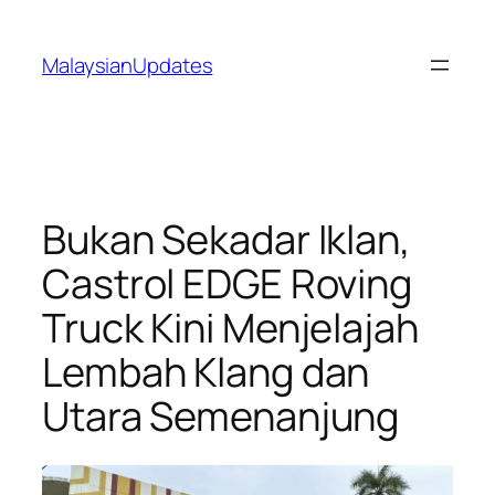
Skip
to
MalaysianUpdates
content
Bukan Sekadar Iklan,
Castrol EDGE Roving
Truck Kini Menjelajah
Lembah Klang dan
Utara Semenanjung