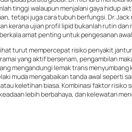
lah tinggi walaupun menjalani gaya hidup akti
, tetapi juga cara tubuh berfungsi. Dr. Jac
an kerana ujian profil lipid bukanlah rutin da
 berkala amat penting untuk pengesanan awal
 sihat turut mempercepat risiko penyakit jantu
ramai yang aktif bersenam, pengambilan maka
yang mengandungi lemak trans menyumbang ke
aki muda mengabaikan tanda awal seperti saki
tau keletihan biasa. Kombinasi faktor risiko 
n keadaan lebih berbahaya, dan kelewatan m