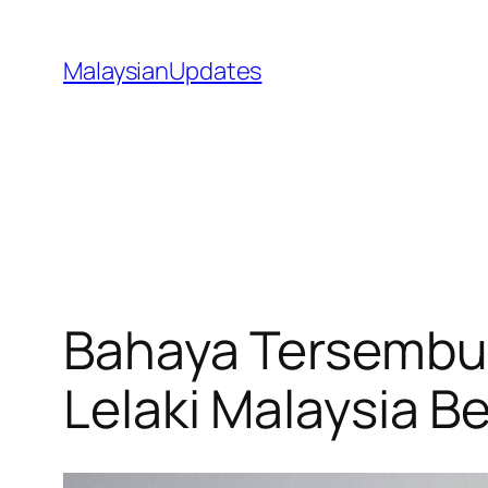
Skip
to
MalaysianUpdates
content
Bahaya Tersembun
Lelaki Malaysia 