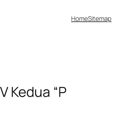
Home
Sitemap
V Kedua “P