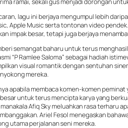
ima ramai, sekali gus menjadi dorongan untu
ran, lagu ini berjaya mengumpul lebih daripa
sic, Apple Music serta tontonan video pendek
 impak besar, tetapi juga berjaya menambat h
emberi semangat baharu untuk terus menghasilk
smi “P Ramlee Saloma” sebagai hadiah istime
kan visual romantik dengan sentuhan sinema
enyokong mereka.
annya apabila membaca komen-komen peminat 
rbesar untuk terus mencipta karya yang berkual
, manakala Afiq Sky meluahkan rasa terharu ap
mbanggakan. Ariel Fesol menegaskan bahawa
ng utama perjalanan seni mereka.