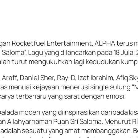
ngan Rocketfuel Entertainment, ALPHA terus 
Saloma”. Lagu yang dilancarkan pada 18 Julai 
ah turut mengukuhkan lagi kedudukan kumpula
raff, Daniel Sher, Ray-D, Izat Ibrahim, Afiq Sk
pas menuai kejayaan menerusi single sulung “M
rya terbaharu yang sarat dengan emosi.
lada moden yang diinspirasikan daripada kis
an Allahyarhamah Puan Sri Saloma. Menurut Riz
at adalah sesuatu yang amat membanggakan. 