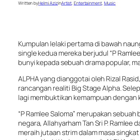
Written by
Helmi Aziz
in
Artist
, 
Entertainment
, 
Music
Kumpulan lelaki pertama di bawah nau
single kedua mereka berjudul “P Ramlee 
bunyi kepada sebuah drama popular, mal
ALPHA yang dianggotai oleh Rizal Rasid, A
rancangan realiti Big Stage Alpha. Sele
lagi membuktikan kemampuan dengan ka
“P Ramlee Saloma” merupakan sebuah ba
negara, Allahyarham Tan Sri P. Ramlee d
meraih jutaan strim dalam masa singk