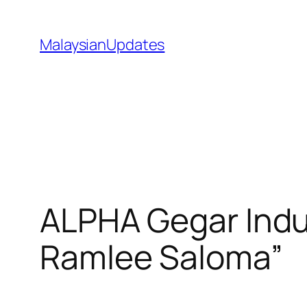
Skip
to
MalaysianUpdates
content
ALPHA Gegar Indu
Ramlee Saloma”