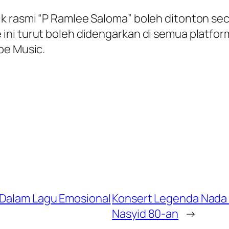
 rasmi “P Ramlee Saloma” boleh ditonton seca
ni turut boleh didengarkan di semua platform
be Music.
 Dalam Lagu Emosional
Konsert Legenda Nada M
Nasyid 80-an
→