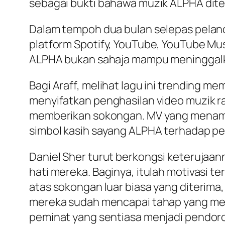
sebagai bukti bahawa muzik ALPHA diter
Dalam tempoh dua bulan selepas pelanca
platform Spotify, YouTube, YouTube Mu
ALPHA bukan sahaja mampu meninggalkan
Bagi Araff, melihat lagu ini trending m
menyifatkan penghasilan video muzik ra
memberikan sokongan. MV yang menampil
simbol kasih sayang ALPHA terhadap p
Daniel Sher turut berkongsi keteruja
hati mereka. Baginya, itulah motivasi te
atas sokongan luar biasa yang diterima
mereka sudah mencapai tahap yang me
peminat yang sentiasa menjadi pendoro