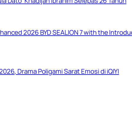
a Dato’ Khadijah Ibrahim Selepas 26 Tahun
anced 2026 BYD SEALION 7 with the Introduc
026, Drama Poligami Sarat Emosi di iQIYI