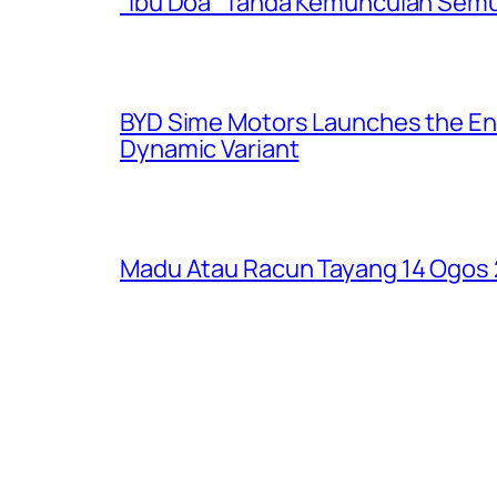
“Ibu Doa” Tanda Kemunculan Semul
BYD Sime Motors Launches the Enh
Dynamic Variant
Madu Atau Racun Tayang 14 Ogos 2