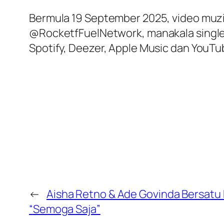
Bermula 19 September 2025, video muzik
@RocketfFuelNetwork, manakala single i
Spotify, Deezer, Apple Music dan YouTu
←
Aisha Retno & Ade Govinda Bersatu
“Semoga Saja”