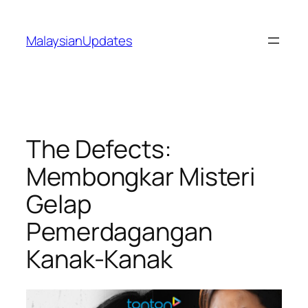
Skip
to
MalaysianUpdates
content
The Defects:
Membongkar Misteri
Gelap
Pemerdagangan
Kanak-Kanak