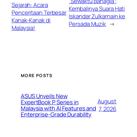
“Sewaktu Bahagia”:
Sejarah: Acara
Kembalinya Suara Hati
Penceritaan Terbesar
Iskandar Zulkarnain ke
Kanak-Kanak di
Persada Muzik
→
Malaysia!
MORE POSTS
ASUS Unveils New
August
ExpertBook P Series in
Malaysia with AI Features and
7, 2026
Enterprise-Grade Durability