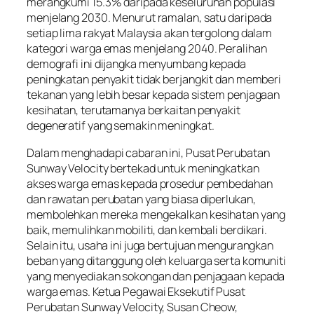
merangkumi 15.3% daripada keseluruhan populasi
menjelang 2030. Menurut ramalan, satu daripada
setiap lima rakyat Malaysia akan tergolong dalam
kategori warga emas menjelang 2040. Peralihan
demografi ini dijangka menyumbang kepada
peningkatan penyakit tidak berjangkit dan memberi
tekanan yang lebih besar kepada sistem penjagaan
kesihatan, terutamanya berkaitan penyakit
degeneratif yang semakin meningkat.
Dalam menghadapi cabaran ini, Pusat Perubatan
Sunway Velocity bertekad untuk meningkatkan
akses warga emas kepada prosedur pembedahan
dan rawatan perubatan yang biasa diperlukan,
membolehkan mereka mengekalkan kesihatan yang
baik, memulihkan mobiliti, dan kembali berdikari.
Selain itu, usaha ini juga bertujuan mengurangkan
beban yang ditanggung oleh keluarga serta komuniti
yang menyediakan sokongan dan penjagaan kepada
warga emas. Ketua Pegawai Eksekutif Pusat
Perubatan Sunway Velocity, Susan Cheow,