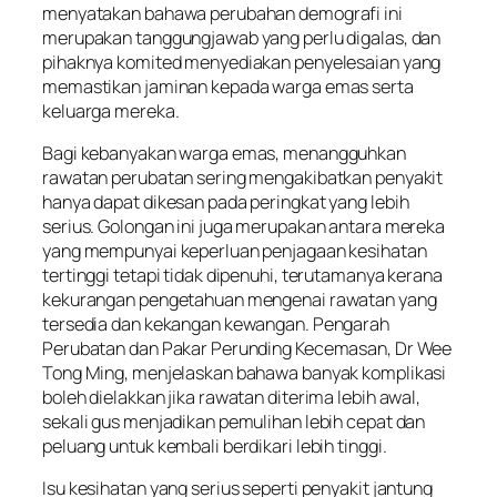
menyatakan bahawa perubahan demografi ini
merupakan tanggungjawab yang perlu digalas, dan
pihaknya komited menyediakan penyelesaian yang
memastikan jaminan kepada warga emas serta
keluarga mereka.
Bagi kebanyakan warga emas, menangguhkan
rawatan perubatan sering mengakibatkan penyakit
hanya dapat dikesan pada peringkat yang lebih
serius. Golongan ini juga merupakan antara mereka
yang mempunyai keperluan penjagaan kesihatan
tertinggi tetapi tidak dipenuhi, terutamanya kerana
kekurangan pengetahuan mengenai rawatan yang
tersedia dan kekangan kewangan. Pengarah
Perubatan dan Pakar Perunding Kecemasan, Dr Wee
Tong Ming, menjelaskan bahawa banyak komplikasi
boleh dielakkan jika rawatan diterima lebih awal,
sekali gus menjadikan pemulihan lebih cepat dan
peluang untuk kembali berdikari lebih tinggi.
Isu kesihatan yang serius seperti penyakit jantung