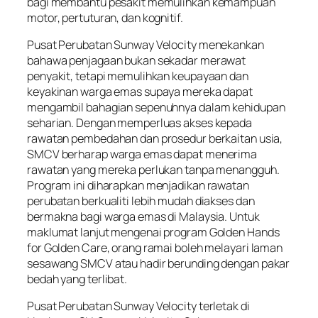
bagi membantu pesakit memulihkan kemampuan
motor, pertuturan, dan kognitif.
Pusat Perubatan Sunway Velocity menekankan
bahawa penjagaan bukan sekadar merawat
penyakit, tetapi memulihkan keupayaan dan
keyakinan warga emas supaya mereka dapat
mengambil bahagian sepenuhnya dalam kehidupan
seharian. Dengan memperluas akses kepada
rawatan pembedahan dan prosedur berkaitan usia,
SMCV berharap warga emas dapat menerima
rawatan yang mereka perlukan tanpa menangguh.
Program ini diharapkan menjadikan rawatan
perubatan berkualiti lebih mudah diakses dan
bermakna bagi warga emas di Malaysia. Untuk
maklumat lanjut mengenai program Golden Hands
for Golden Care, orang ramai boleh melayari laman
sesawang SMCV atau hadir berunding dengan pakar
bedah yang terlibat.
Pusat Perubatan Sunway Velocity terletak di