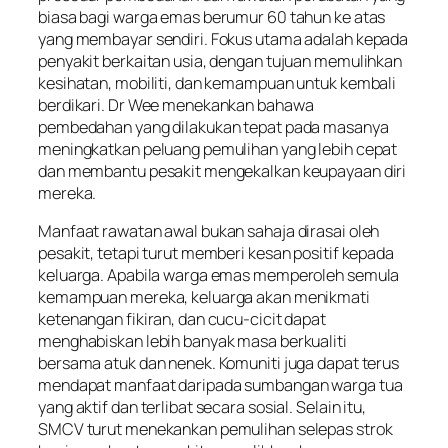
biasa bagi warga emas berumur 60 tahun ke atas
yang membayar sendiri. Fokus utama adalah kepada
penyakit berkaitan usia, dengan tujuan memulihkan
kesihatan, mobiliti, dan kemampuan untuk kembali
berdikari. Dr Wee menekankan bahawa
pembedahan yang dilakukan tepat pada masanya
meningkatkan peluang pemulihan yang lebih cepat
dan membantu pesakit mengekalkan keupayaan diri
mereka.
Manfaat rawatan awal bukan sahaja dirasai oleh
pesakit, tetapi turut memberi kesan positif kepada
keluarga. Apabila warga emas memperoleh semula
kemampuan mereka, keluarga akan menikmati
ketenangan fikiran, dan cucu-cicit dapat
menghabiskan lebih banyak masa berkualiti
bersama atuk dan nenek. Komuniti juga dapat terus
mendapat manfaat daripada sumbangan warga tua
yang aktif dan terlibat secara sosial. Selain itu,
SMCV turut menekankan pemulihan selepas strok