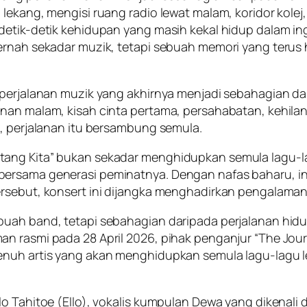
lekang, mengisi ruang radio lewat malam, koridor kolej,
etik-detik kehidupan yang masih kekal hidup dalam inga
rnah sekadar muzik, tetapi sebuah memori yang terus hi
 perjalanan muzik yang akhirnya menjadi sebahagian da
nan malam, kisah cinta pertama, persahabatan, kehilan
i, perjalanan itu bersambung semula.
tang Kita” bukan sekadar menghidupkan semula lagu-la
ersama generasi peminatnya. Dengan nafas baharu, int
rsebut, konsert ini dijangka menghadirkan pengalaman y
buah band, tetapi sebahagian daripada perjalanan hid
an rasmi pada 28 April 2026, pihak penganjur “The Jo
nuh artis yang akan menghidupkan semula lagu-lagu leg
lo Tahitoe (Ello), vokalis kumpulan Dewa yang dikenal