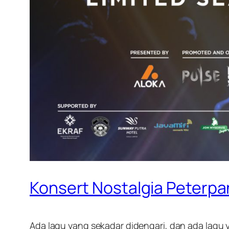
Konsert Nostalgia Peterpan
Ada lagu yang sekadar didengari, dan ada lagu