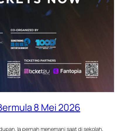
 Bermula 8 Mei 2026
dupan. Ia pernah menemani saat di sekolah,