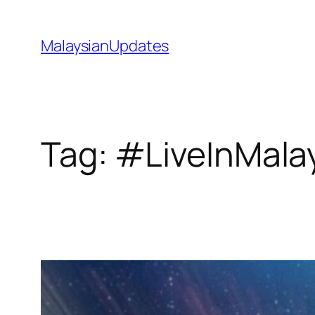
Skip
to
MalaysianUpdates
content
Tag:
#LiveInMala