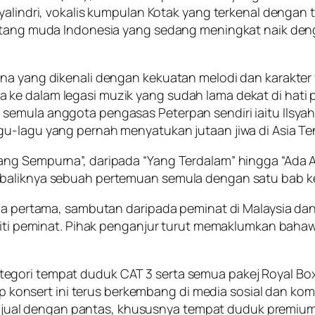
Syalindri, vokalis kumpulan Kotak yang terkenal deng
bintang muda Indonesia yang sedang meningkat naik d
tna yang dikenali dengan kekuatan melodi dan karakter
ke dalam legasi muzik yang sudah lama dekat di hati 
semula anggota pengasas Peterpan sendiri iaitu Ilsyah
gu-lagu yang pernah menyatukan jutaan jiwa di Asia Te
ang Sempurna”, daripada “Yang Terdalam” hingga “Ada A
ebaliknya sebuah pertemuan semula dengan satu bab ke
edia pertama, sambutan daripada peminat di Malaysia d
uniti peminat. Pihak penganjur turut memaklumkan bahaw
gori tempat duduk CAT 3 serta semua pakej Royal Box t
adap konsert ini terus berkembang di media sosial dan 
i dijual dengan pantas, khususnya tempat duduk premium