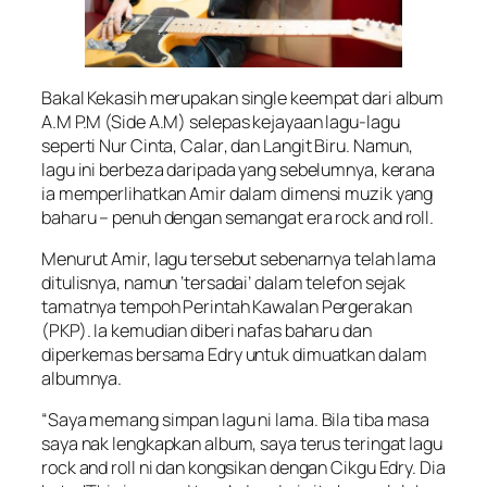
Bakal Kekasih
merupakan single keempat dari album
A.M P.M (Side A.M)
selepas kejayaan lagu-lagu
seperti
Nur Cinta
,
Calar
, dan
Langit Biru
. Namun,
lagu ini berbeza daripada yang sebelumnya, kerana
ia memperlihatkan Amir dalam dimensi muzik yang
baharu – penuh dengan semangat era rock and roll.
Menurut Amir, lagu tersebut sebenarnya telah lama
ditulisnya, namun ‘tersadai’ dalam telefon sejak
tamatnya tempoh Perintah Kawalan Pergerakan
(PKP). Ia kemudian diberi nafas baharu dan
diperkemas bersama Edry untuk dimuatkan dalam
albumnya.
“Saya memang simpan lagu ni lama. Bila tiba masa
saya nak lengkapkan album, saya terus teringat lagu
rock and roll ni dan kongsikan dengan Cikgu Edry. Dia