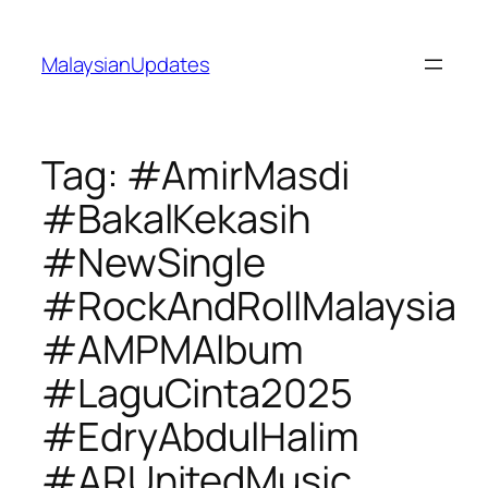
Skip
to
MalaysianUpdates
content
Tag:
#AmirMasdi
#BakalKekasih
#NewSingle
#RockAndRollMalaysia
#AMPMAlbum
#LaguCinta2025
#EdryAbdulHalim
#ARUnitedMusic