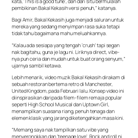
kata, ‘This is a good tune’, dan dari situ bermulalah
pembikinan Bakal Kekasih versi penuh,” katanya.
Bagi Amir,
Bakal Kekasih
juga menjadi saluran untuk
mereka yang sedang menyimpan rasa suka tetapi
tidak tahu bagaimana mahu meluahkannya.
“Kalau ada sesiapa yang tengah ‘crush’ tapi segan
nak bagitahu, guna je lagu ni. Liriknya direct, vibe-
nya pun ceria dan mudah untuk buat orang senyum,”
ujarnya sambil ketawa.
Lebih menarik, video muzik
Bakal Kekasih
dirakam di
sebuah restoran bertema retro di Manchester,
United Kingdom, pada Februari lalu. Konsep video ini
diinspirasikan daripada filem-filem remaja popular
seperti
High School Musical
dan
Uptown Girl
,
menampilkan suasana riang, penuh tenaga dan
elemen klasik yang jarang diketengahkan masa kini.
“Memang saya nak tampilkan satu vibe yang
menyeronokkan dan ‘teenage love’. Rock and roll ni