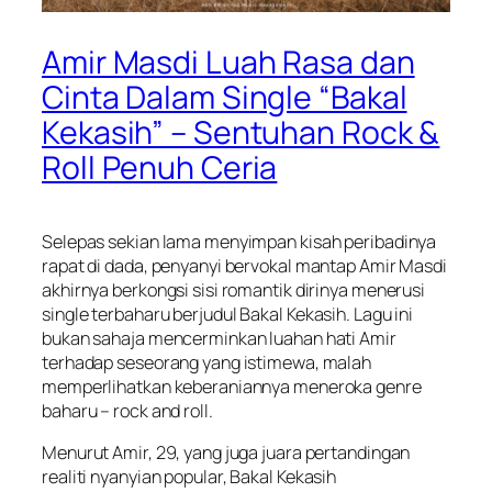
Amir Masdi Luah Rasa dan
Cinta Dalam Single “Bakal
Kekasih” – Sentuhan Rock &
Roll Penuh Ceria
Selepas sekian lama menyimpan kisah peribadinya
rapat di dada, penyanyi bervokal mantap Amir Masdi
akhirnya berkongsi sisi romantik dirinya menerusi
single terbaharu berjudul
Bakal Kekasih
. Lagu ini
bukan sahaja mencerminkan luahan hati Amir
terhadap seseorang yang istimewa, malah
memperlihatkan keberaniannya meneroka genre
baharu – rock and roll.
Menurut Amir, 29, yang juga juara pertandingan
realiti nyanyian popular,
Bakal Kekasih