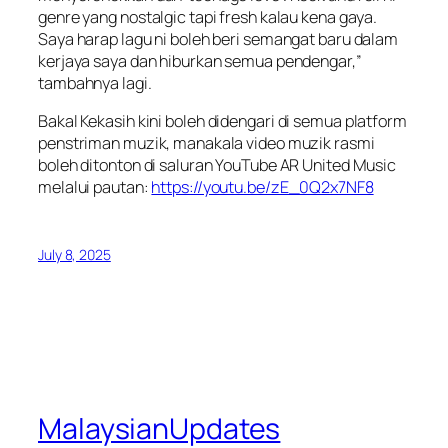
genre yang nostalgic tapi fresh kalau kena gaya.
Saya harap lagu ni boleh beri semangat baru dalam
kerjaya saya dan hiburkan semua pendengar,”
tambahnya lagi.
Bakal Kekasih
kini boleh didengari di semua platform
penstriman muzik, manakala video muzik rasmi
boleh ditonton di saluran YouTube AR United Music
melalui pautan:
https://youtu.be/zE_0Q2x7NF8
July 8, 2025
MalaysianUpdates