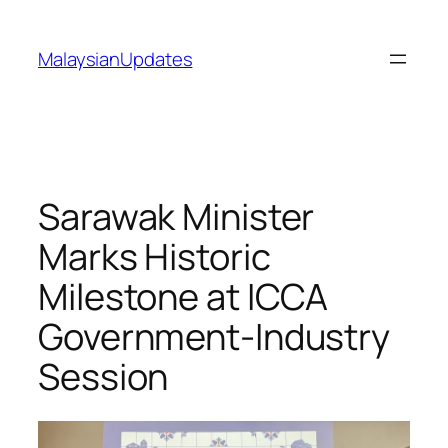
Skip
to
MalaysianUpdates
content
Sarawak Minister
Marks Historic
Milestone at ICCA
Government-Industry
Session