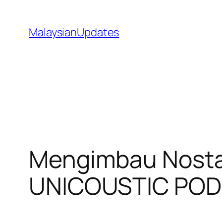
Skip
to
MalaysianUpdates
content
Mengimbau Nostal
UNICOUSTIC PO