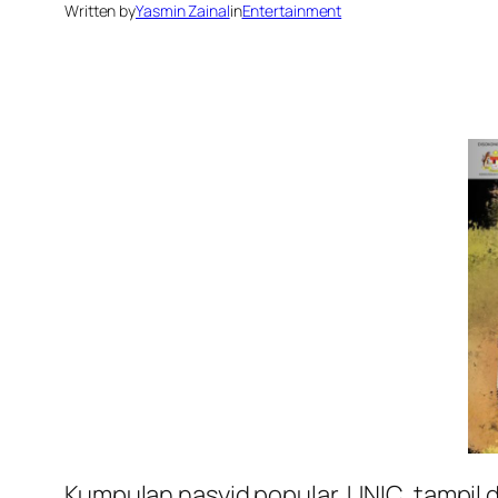
Written by
Yasmin Zainal
in
Entertainment
Kumpulan nasyid popular, UNIC, tampil