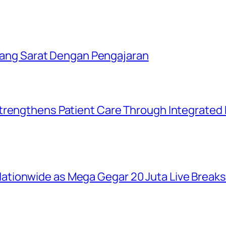
i Yang Sarat Dengan Pengajaran
trengthens Patient Care Through Integrated D
tionwide as Mega Gegar 20 Juta Live Break