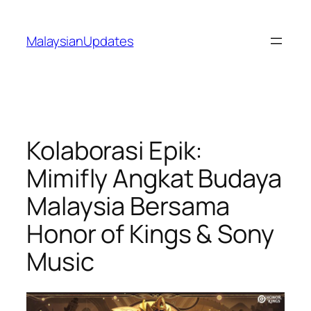
Skip
to
MalaysianUpdates
content
Kolaborasi Epik:
Mimifly Angkat Budaya
Malaysia Bersama
Honor of Kings & Sony
Music