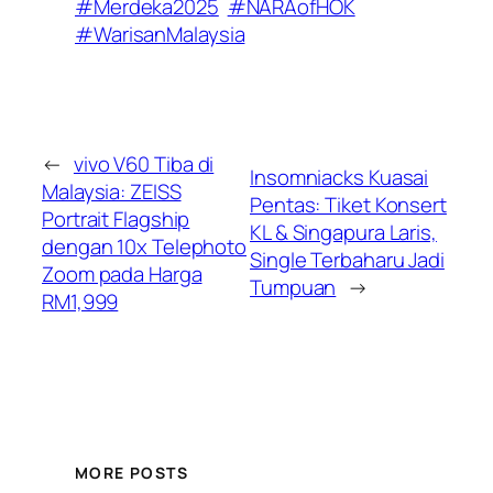
#Merdeka2025
#NARAofHOK
#WarisanMalaysia
←
vivo V60 Tiba di
Insomniacks Kuasai
Malaysia: ZEISS
Pentas: Tiket Konsert
Portrait Flagship
KL & Singapura Laris,
dengan 10x Telephoto
Single Terbaharu Jadi
Zoom pada Harga
Tumpuan
→
RM1,999
MORE POSTS