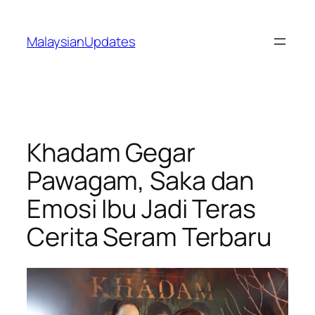
Skip
to
MalaysianUpdates
content
Khadam Gegar
Pawagam, Saka dan
Emosi Ibu Jadi Teras
Cerita Seram Terbaru