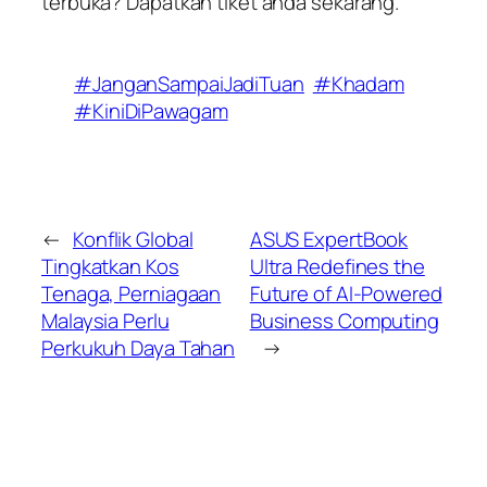
terbuka? Dapatkan tiket anda sekarang.
#JanganSampaiJadiTuan
#Khadam
#KiniDiPawagam
←
Konflik Global
ASUS ExpertBook
Tingkatkan Kos
Ultra Redefines the
Tenaga, Perniagaan
Future of AI-Powered
Malaysia Perlu
Business Computing
Perkukuh Daya Tahan
→