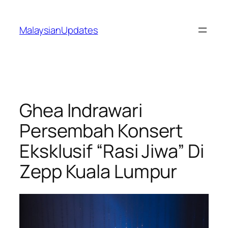
Skip
to
MalaysianUpdates
content
Ghea Indrawari
Persembah Konsert
Eksklusif “Rasi Jiwa” Di
Zepp Kuala Lumpur