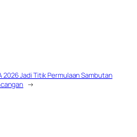
A 2026 Jadi Titik Permulaan Sambutan
ancangan
→