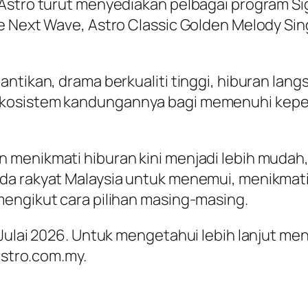
 Astro turut menyediakan pelbagai program Si
e Next Wave, Astro Classic Golden Melody Si
antikan, drama berkualiti tinggi, hiburan lan
ekosistem kandungannya bagi memenuhi kepe
menikmati hiburan kini menjadi lebih mudah, 
ada rakyat Malaysia untuk menemui, menikma
mengikut cara pilihan masing-masing.
 Julai 2026. Untuk mengetahui lebih lanjut m
stro.com.my.