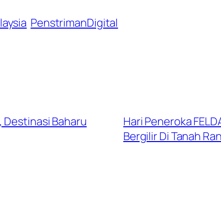
laysia
PenstrimanDigital
, Destinasi Baharu
Hari Peneroka FELD
Bergilir Di Tanah R