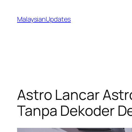
Skip
to
MalaysianUpdates
content
Astro Lancar Astr
Tanpa Dekoder De