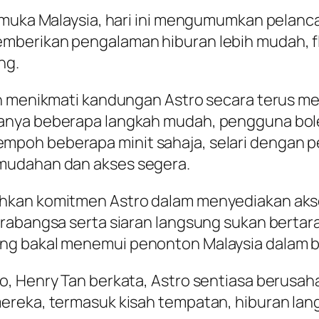
kemuka Malaysia, hari ini mengumumkan pelan
berikan pengalaman hiburan lebih mudah, fl
ng.
h menikmati kandungan Astro secara terus me
anya beberapa langkah mudah, pengguna bole
mpoh beberapa minit sahaja, selari dengan 
mudahan dan akses segera.
hkan komitmen Astro dalam menyediakan aks
abangsa serta siaran langsung sukan bertaraf
ng bakal menemui penonton Malaysia dalam b
o, Henry Tan berkata, Astro sentiasa berusa
ereka, termasuk kisah tempatan, hiburan la