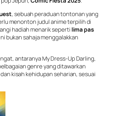
a pop Jepun,
Comic Fiesta 2025
.
uest
, sebuah peraduan tontonan yang
lu menonton judul anime terpilih di
ngi hadiah menarik seperti
lima pas
if ini bukan sahaja menggalakkan
ngat, antaranya
My Dress-Up Darling
,
pelbagaian genre yang ditawarkan
dan kisah kehidupan seharian, sesuai