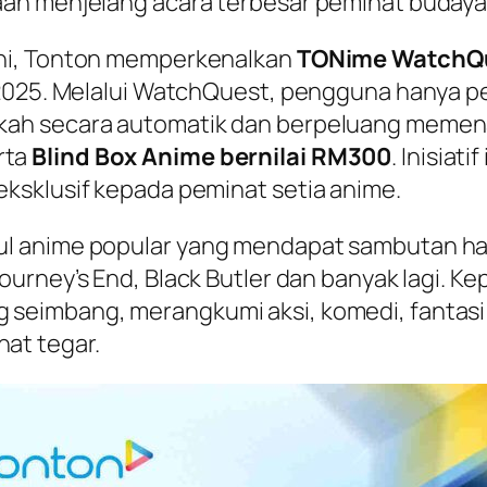
aan menjelang acara terbesar peminat buday
ini, Tonton memperkenalkan
TONime WatchQ
2025. Melalui WatchQuest, pengguna hanya per
ah secara automatik dan berpeluang memena
rta
Blind Box Anime bernilai RM300
. Inisiat
ksklusif kepada peminat setia anime.
ul anime popular yang mendapat sambutan ha
Journey’s End
,
Black Butler
dan banyak lagi. Ke
eimbang, merangkumi aksi, komedi, fantasi 
at tegar.