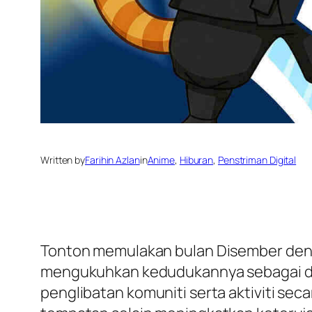
Written by
Farihin Azlan
in
Anime
, 
Hiburan
, 
Penstriman Digital
Tonton memulakan bulan Disember de
mengukuhkan kedudukannya sebagai desti
penglibatan komuniti serta aktiviti s