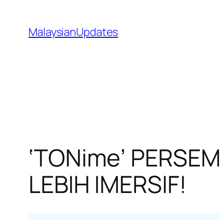
Skip
to
MalaysianUpdates
content
‘TONime’ PERSE
LEBIH IMERSIF!