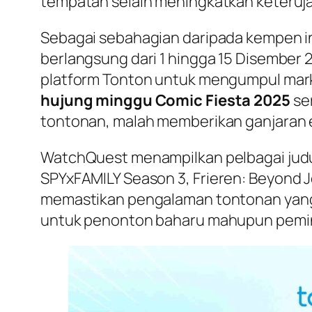
tempatan selain meningkatkan keteruj
Sebagai sebahagian daripada kempen 
berlangsung dari 1 hingga 15 Disember 
platform Tonton untuk mengumpul mark
hujung minggu Comic Fiesta 2025
se
tontonan, malah memberikan ganjaran e
WatchQuest menampilkan pelbagai jud
SPYxFAMILY Season 3
,
Frieren: Beyond 
memastikan pengalaman tontonan yang s
untuk penonton baharu mahupun pemin