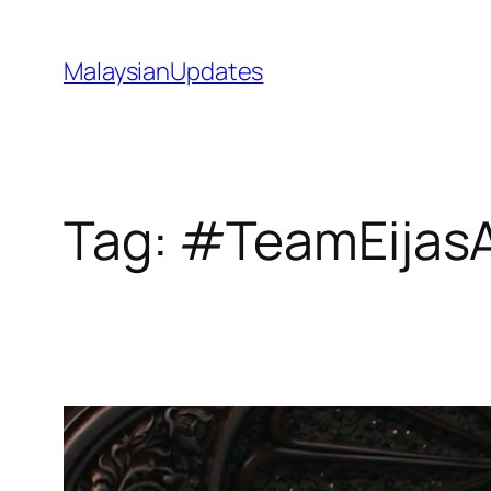
Skip
to
MalaysianUpdates
content
Tag:
#TeamEijasA