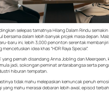
dingkan selepas tamatnya Hilang Dalam Rindu semakin
l bersama dalam lebih banyak projek masa depan. Mala
ru-baru ini, lebih 3,000 penonton serentak membanj
 mencetuskan idea khas “HDR Raya Special”.
’ yang pernah disandang Anna Jobling dan Meerqeen, ki
mula jadi, sokongan peminat antarabangsa serta penga
ustri hiburan tempatan.
astinya tidak mahu melepaskan kemuncak penuh emosi d
gi yang mahu merasai debaran lebih awal, episod terbah