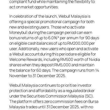
compliant fund while maintaining the flexibility to
act on market opportunities.
In celebration of the launch, Webull Malaysia is
offering a special promotional campaign for both
new and existing users. Those who activate
Moneybull during the campaign period can earn
bonus returns of up to 6.0%* per annum for 90 days
on eligible cash balances of up to RM200,000 per
user. Additionally, new users who open and activate
a Webull account during this period are eligible for
Welcome Rewards, including RM500 worth of Nvidia
shares when they deposit RM5,000 and maintain
the balance for 60 days. The campaign runs from 14
November to 31 December 2025.
Webull Malaysia continues to prioritise investor
protection and affordability as a regulated broker
under the Securities Commission Malaysia (SC).
The platform offers zero commission fees on Bursa
Malaysia trades until 31 December 2025, with no