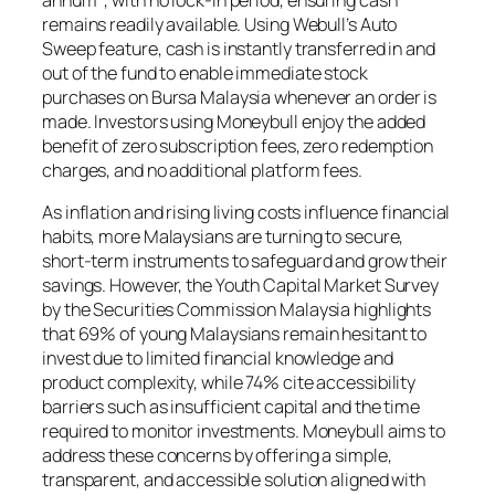
annum*, with no lock-in period, ensuring cash
remains readily available. Using Webull’s Auto
Sweep feature, cash is instantly transferred in and
out of the fund to enable immediate stock
purchases on Bursa Malaysia whenever an order is
made. Investors using Moneybull enjoy the added
benefit of zero subscription fees, zero redemption
charges, and no additional platform fees.
As inflation and rising living costs influence financial
habits, more Malaysians are turning to secure,
short-term instruments to safeguard and grow their
savings. However, the Youth Capital Market Survey
by the Securities Commission Malaysia highlights
that 69% of young Malaysians remain hesitant to
invest due to limited financial knowledge and
product complexity, while 74% cite accessibility
barriers such as insufficient capital and the time
required to monitor investments. Moneybull aims to
address these concerns by offering a simple,
transparent, and accessible solution aligned with