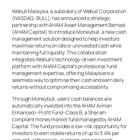
Webull Malaysia, a subsidiary of Webull Corporation
(NASDAQ: BULL), has announced a strategic
partnership with AHAM Asset Management Berhad
(AHAM Capital) to introduce Moneybull, a new cash
management solution designed to help investors
maximise returns on idle or uninvested cash while
maintaining full liquidity. This collaboration
integrates Webull’s technology-driven investment
platform with AHAM Capital’s professional fund
management expertise, offering Malaysians a
seamless way to optimise their cash and earn daily
returns without compromising accessibility.
Through Moneybull, users’ cash balances are
automatically invested into the AHAM Aiiman
Enhanced i-Profit Fund–Class B, a Shariah-
compliant money market fund managed by AHAM
Capital. The fund provides a low-risk opportunity for
investors to earn stable returns of up to 3.4% per