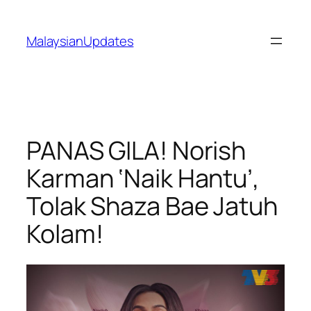
Skip
to
MalaysianUpdates
content
PANAS GILA! Norish
Karman ‘Naik Hantu’,
Tolak Shaza Bae Jatuh
Kolam!