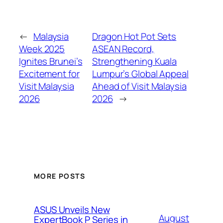
←
Malaysia
Dragon Hot Pot Sets
Week 2025
ASEAN Record,
Ignites Brunei’s
Strengthening Kuala
Excitement for
Lumpur’s Global Appeal
Visit Malaysia
Ahead of Visit Malaysia
2026
2026
→
MORE POSTS
ASUS Unveils New
August
ExpertBook P Series in