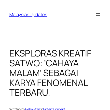
Skip
to
MalaysianUpdates
content
EKSPLORAS KREATIF
SATWO: ‘CAHAYA
MALAM’ SEBAGAI
KARYA FENOMENAL
TERBARU.
Written by
Helmi Aziz
in
Entertainment