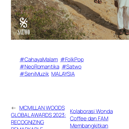
#CahayaMalam
#FolkPop
#NeoRomantika
#Satwo
#SeniMuzik
MALAYSIA
←
MCMILLAN WOODS
Kolaborasi Wonda
GLOBAL AWARDS 2023:
Coffee dan FAM
RECOGNIZING
Membangkitkan