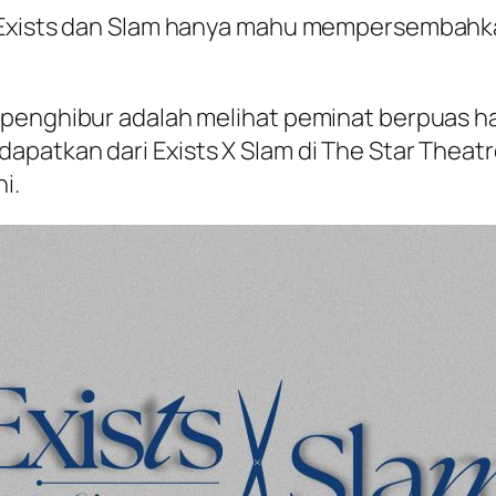
, Exists dan Slam hanya mahu mempersembah
.
 penghibur adalah melihat peminat berpuas h
patkan dari Exists X Slam di The Star Theatr
i.