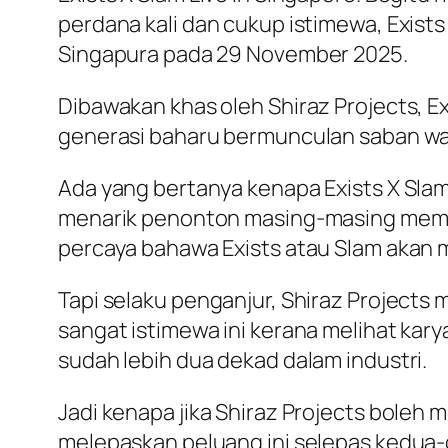
perdana kali dan cukup istimewa, Exist
Singapura pada 29 November 2025.
Dibawakan khas oleh Shiraz Projects, Ex
generasi baharu bermunculan saban wak
Ada yang bertanya kenapa Exists X Slam?
menarik penonton masing-masing memenu
percaya bahawa Exists atau Slam akan 
Tapi selaku penganjur, Shiraz Projects
sangat istimewa ini kerana melihat ka
sudah lebih dua dekad dalam industri.
Jadi kenapa jika Shiraz Projects boleh m
melepaskan peluang ini selepas kedua-