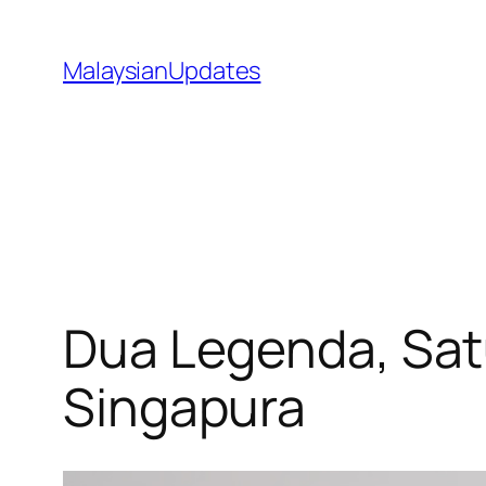
Skip
to
MalaysianUpdates
content
Dua Legenda, Satu
Singapura