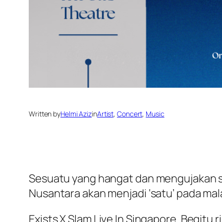
Written by
Helmi Aziz
in
Artist
, 
Concert
, 
Music
Sesuatu yang hangat dan mengujakan s
Nusantara akan menjadi ‘satu’ pada ma
Exists X Slam Live In Singapore. Begit