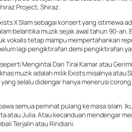
iraz Project, Shiraz.
xists X Slam sebagai konsert yang istimewa ad
lam belantika muzik sejak awal tahun 90-an.
suk vokalis tetap mampu mempertahankan rep
belum lagi pengiktirafan demi pengiktirafan y
 seperti Mengintai Dari Tirai Kamar atau Ger
 khas muzik adalah milik Exists misalnya atau 
 yang selalu didengar hanya menerusi corong
bawa semua peminat pulang ke masa silam. Iku
esnita atau Julia. Atau kecanduan mendengar m
ali Terjalin atau Rindiani.