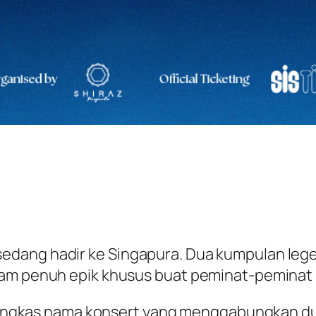
edang hadir ke Singapura. Dua kumpulan le
lam penuh epik khusus buat peminat-peminat
u ringkas nama konsert yang menggabungkan dua