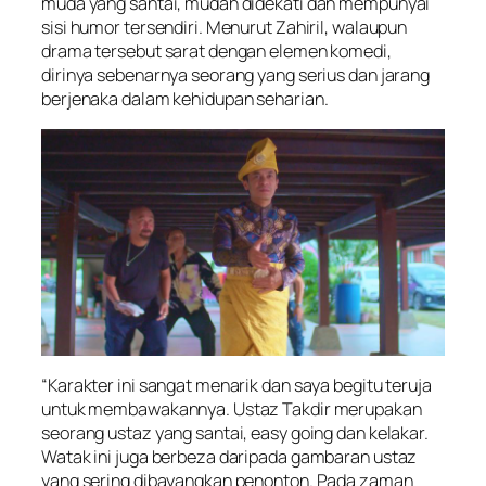
muda yang santai, mudah didekati dan mempunyai
sisi humor tersendiri. Menurut Zahiril, walaupun
drama tersebut sarat dengan elemen komedi,
dirinya sebenarnya seorang yang serius dan jarang
berjenaka dalam kehidupan seharian.
“Karakter ini sangat menarik dan saya begitu teruja
untuk membawakannya. Ustaz Takdir merupakan
seorang ustaz yang santai, easy going dan kelakar.
Watak ini juga berbeza daripada gambaran ustaz
yang sering dibayangkan penonton. Pada zaman