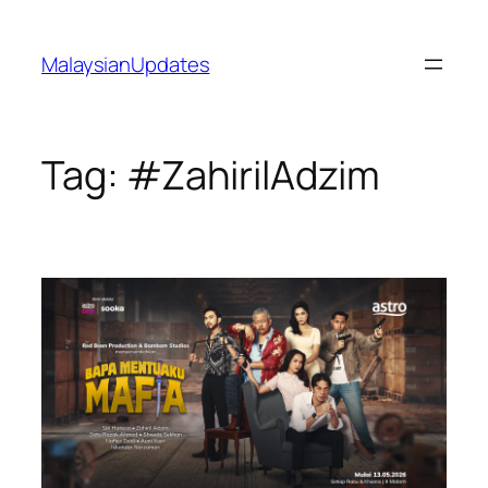
Skip
to
MalaysianUpdates
content
Tag:
#ZahirilAdzim