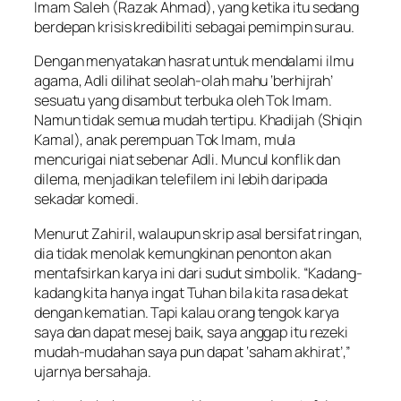
Imam Saleh (Razak Ahmad), yang ketika itu sedang
berdepan krisis kredibiliti sebagai pemimpin surau.
Dengan menyatakan hasrat untuk mendalami ilmu
agama, Adli dilihat seolah-olah mahu ‘berhijrah’
sesuatu yang disambut terbuka oleh Tok Imam.
Namun tidak semua mudah tertipu. Khadijah (Shiqin
Kamal), anak perempuan Tok Imam, mula
mencurigai niat sebenar Adli. Muncul konflik dan
dilema, menjadikan telefilem ini lebih daripada
sekadar komedi.
Menurut Zahiril, walaupun skrip asal bersifat ringan,
dia tidak menolak kemungkinan penonton akan
mentafsirkan karya ini dari sudut simbolik. “Kadang-
kadang kita hanya ingat Tuhan bila kita rasa dekat
dengan kematian. Tapi kalau orang tengok karya
saya dan dapat mesej baik, saya anggap itu rezeki
mudah-mudahan saya pun dapat ‘saham akhirat’,”
ujarnya bersahaja.