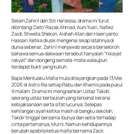
Selain Zahiril dan Siti Hariessa, drama ini turut
dibintangi Dato’ Razak Ahmad, Auni Yusri, Nafiez
Zaidi, Shweta Shekon, Aishah Atan dan Haeriyanto
Hassan. Ketika diusik mengenai sikap latahnya di
dunia sebenar, Zahiril menjawab secara berseloroh
bahawa semua dakwaan tersebut hanyalah “hikayat
rakyat” dan dongeng semata-mata walaupun
terdapat bukti yang kukuh.
Bapa Mentuaku Mafia mula ditayangkan pada 13 Mei
2026 di Astro Ria setiap Rabu dan Khamis pada pukul
9 malam. Drama ini mengisahkan Ustaz Takdir,
seorang ustaz bertauliah yang terkenal kerana
kebijaksanaan serta sifat lucunya. Selepas
kehilangan ayah ketika masih di bangku sekolah,
Takdir tinggal bersama ibunya dan setia terhadap
cinta pertamanya, Murni. Namun kehidupannya
berubah apabila ketua mafia bernama Zack