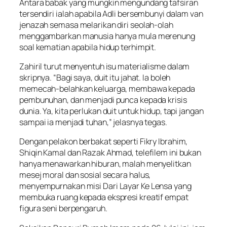
Antara babak yang mungkin mengundang tafsiran
tersendiri ialah apabila Adli bersembunyi dalam van
jenazah semasa melarikan diri seolah-olah
menggambarkan manusia hanya mula merenung
soal kematian apabila hidup terhimpit.
Zahiril turut menyentuh isu materialisme dalam
skripnya. “Bagi saya, duit itu jahat. Ia boleh
memecah-belahkan keluarga, membawa kepada
pembunuhan, dan menjadi punca kepada krisis
dunia. Ya, kita perlukan duit untuk hidup, tapi jangan
sampai ia menjadi tuhan,” jelasnya tegas.
Dengan pelakon berbakat seperti Fikry Ibrahim,
Shiqin Kamal dan Razak Ahmad, telefilem ini bukan
hanya menawarkan hiburan, malah menyelitkan
mesej moral dan sosial secara halus,
menyempurnakan misi
Dari Layar Ke Lensa
yang
membuka ruang kepada ekspresi kreatif empat
figura seni berpengaruh.