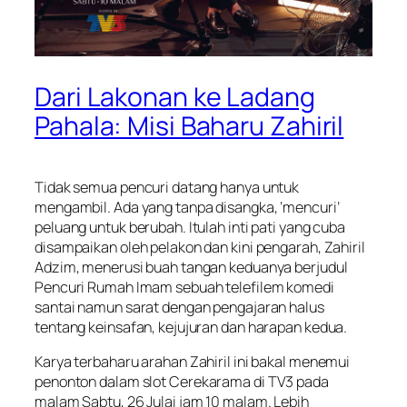
Dari Lakonan ke Ladang
Pahala: Misi Baharu Zahiril
Tidak semua pencuri datang hanya untuk
mengambil. Ada yang tanpa disangka, ‘mencuri’
peluang untuk berubah. Itulah inti pati yang cuba
disampaikan oleh pelakon dan kini pengarah, Zahiril
Adzim, menerusi buah tangan keduanya berjudul
Pencuri Rumah Imam
sebuah telefilem komedi
santai namun sarat dengan pengajaran halus
tentang keinsafan, kejujuran dan harapan kedua.
Karya terbaharu arahan Zahiril ini bakal menemui
penonton dalam slot
Cerekarama
di TV3 pada
malam Sabtu, 26 Julai jam 10 malam. Lebih