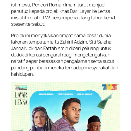
istimewa,
Pencuri Rumah Imam
turut menjadi
penutup kepada projek khas
Dari Layar Ke Lensa
inisiatif kreatif TV3 bersempena ulang tahun ke-41
stesen tersebut.
Projek ini menyaksikan empat nama besar dunia
lakonan tempatan iaitu Zahiril Adzim, Siti Saleha,
Janna Nick dan Fattah Amin diberi peluang untuk
duduk di kerusi pengarah bagi mengetengahkan
naratif segar berasaskan pengalaman serta sudut
pandang peribadi mereka terhadap masyarakat dan
kehidupan.