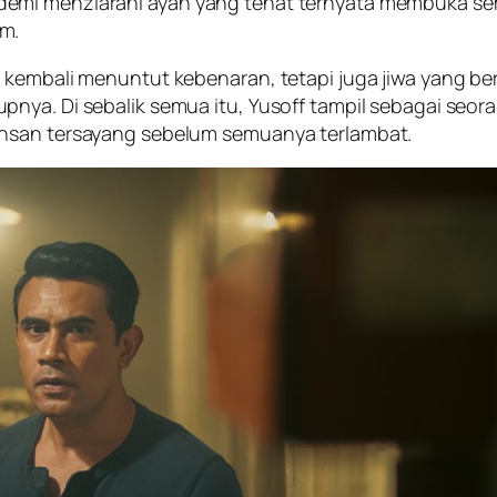
emi menziarahi ayah yang tenat ternyata membuka sem
m.
g kembali menuntut kebenaran, tetapi juga jiwa yang b
pnya. Di sebalik semua itu, Yusoff tampil sebagai seo
insan tersayang sebelum semuanya terlambat.