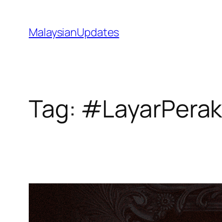
Skip
to
MalaysianUpdates
content
Tag:
#LayarPera