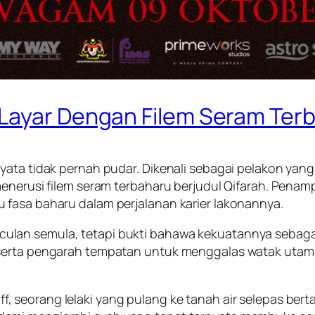
Layar Dengan Filem Seram Ter
nyata tidak pernah pudar. Dikenali sebagai pelakon y
menerusi filem seram terbaharu berjudul
Qifarah
. Penamp
 fasa baharu dalam perjalanan karier lakonannya.
lan semula, tetapi bukti bahawa kekuatannya sebagai
 serta pengarah tempatan untuk menggalas watak utam
, seorang lelaki yang pulang ke tanah air selepas ber