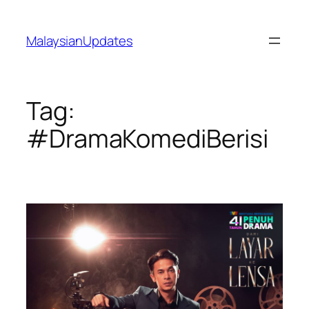
Skip
to
MalaysianUpdates
content
Tag:
#DramaKomediBerisi