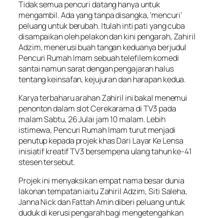
Tidak semua pencuri datang hanya untuk
mengambil. Ada yang tanpa disangka, ‘mencuri’
peluang untuk berubah. Itulah inti pati yang cuba
disampaikan oleh pelakon dan kini pengarah, Zahiril
Adzim, menerusi buah tangan keduanya berjudul
Pencuri Rumah Imam
sebuah telefilem komedi
santai namun sarat dengan pengajaran halus
tentang keinsafan, kejujuran dan harapan kedua.
Karya terbaharu arahan Zahiril ini bakal menemui
penonton dalam slot
Cerekarama
di TV3 pada
malam Sabtu, 26 Julai jam 10 malam. Lebih
istimewa,
Pencuri Rumah Imam
turut menjadi
penutup kepada projek khas
Dari Layar Ke Lensa
inisiatif kreatif TV3 bersempena ulang tahun ke-41
stesen tersebut.
Projek ini menyaksikan empat nama besar dunia
lakonan tempatan iaitu Zahiril Adzim, Siti Saleha,
Janna Nick dan Fattah Amin diberi peluang untuk
duduk di kerusi pengarah bagi mengetengahkan