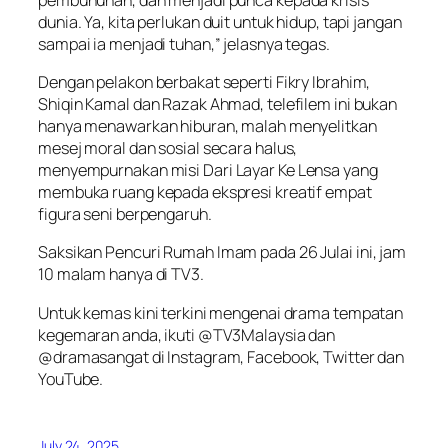
dunia. Ya, kita perlukan duit untuk hidup, tapi jangan
sampai ia menjadi tuhan,” jelasnya tegas.
Dengan pelakon berbakat seperti Fikry Ibrahim,
Shiqin Kamal dan Razak Ahmad, telefilem ini bukan
hanya menawarkan hiburan, malah menyelitkan
mesej moral dan sosial secara halus,
menyempurnakan misi
Dari Layar Ke Lensa
yang
membuka ruang kepada ekspresi kreatif empat
figura seni berpengaruh.
Saksikan
Pencuri Rumah Imam
pada 26 Julai ini, jam
10 malam hanya di TV3.
Untuk kemas kini terkini mengenai drama tempatan
kegemaran anda, ikuti @TV3Malaysia dan
@dramasangat di Instagram, Facebook, Twitter dan
YouTube.
July 24, 2025