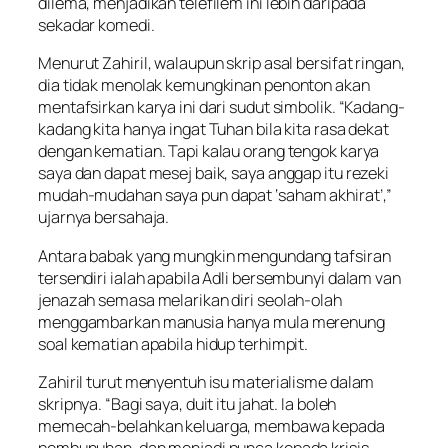
dilema, menjadikan telefilem ini lebih daripada
sekadar komedi.
Menurut Zahiril, walaupun skrip asal bersifat ringan,
dia tidak menolak kemungkinan penonton akan
mentafsirkan karya ini dari sudut simbolik. “Kadang-
kadang kita hanya ingat Tuhan bila kita rasa dekat
dengan kematian. Tapi kalau orang tengok karya
saya dan dapat mesej baik, saya anggap itu rezeki
mudah-mudahan saya pun dapat ‘saham akhirat’,”
ujarnya bersahaja.
Antara babak yang mungkin mengundang tafsiran
tersendiri ialah apabila Adli bersembunyi dalam van
jenazah semasa melarikan diri seolah-olah
menggambarkan manusia hanya mula merenung
soal kematian apabila hidup terhimpit.
Zahiril turut menyentuh isu materialisme dalam
skripnya. “Bagi saya, duit itu jahat. Ia boleh
memecah-belahkan keluarga, membawa kepada
pembunuhan, dan menjadi punca kepada krisis