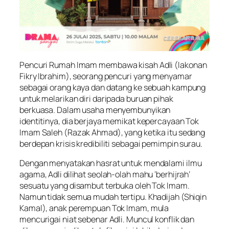
Pencuri Rumah Imam
membawa kisah Adli (lakonan
Fikry Ibrahim), seorang pencuri yang menyamar
sebagai orang kaya dan datang ke sebuah kampung
untuk melarikan diri daripada buruan pihak
berkuasa. Dalam usaha menyembunyikan
identitinya, dia berjaya memikat kepercayaan Tok
Imam Saleh (Razak Ahmad), yang ketika itu sedang
berdepan krisis kredibiliti sebagai pemimpin surau.
Dengan menyatakan hasrat untuk mendalami ilmu
agama, Adli dilihat seolah-olah mahu ‘berhijrah’
sesuatu yang disambut terbuka oleh Tok Imam.
Namun tidak semua mudah tertipu. Khadijah (Shiqin
Kamal), anak perempuan Tok Imam, mula
mencurigai niat sebenar Adli. Muncul konflik dan