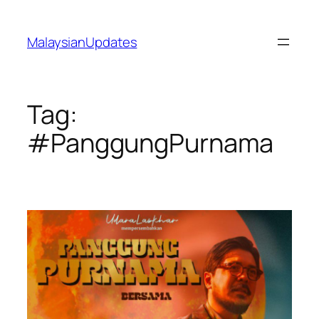
Skip
to
MalaysianUpdates
content
Tag:
#PanggungPurnama