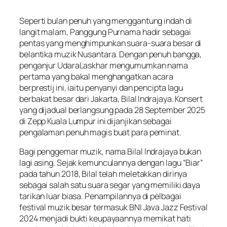
Seperti bulan penuh yang menggantung indah di
langit malam, Panggung Purnama hadir sebagai
pentas yang menghimpunkan suara-suara besar di
belantika muzik Nusantara. Dengan penuh bangga,
penganjur UdaraLaskhar mengumumkan nama
pertama yang bakal menghangatkan acara
berprestij ini, iaitu penyanyi dan pencipta lagu
berbakat besar dari Jakarta, Bilal Indrajaya. Konsert
yang dijadual berlangsung pada 28 September 2025
di Zepp Kuala Lumpur ini dijanjikan sebagai
pengalaman penuh magis buat para peminat.
Bagi penggemar muzik, nama Bilal Indrajaya bukan
lagi asing. Sejak kemunculannya dengan lagu “Biar”
pada tahun 2018, Bilal telah meletakkan dirinya
sebagai salah satu suara segar yang memiliki daya
tarikan luar biasa. Penampilannya di pelbagai
festival muzik besar termasuk BNI Java Jazz Festival
2024 menjadi bukti keupayaannya memikat hati