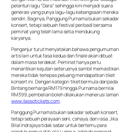
pelantun lagu “Dara” sehingga kini menjadi suara
generasi yang punya lagu-lagu kebangsaan mereka
sendiri. Baginya, Panggung Purnama bukan sekadar
konsert, tetapi sebuah festival peribadi bersama
peminat yang telah lama setia mendukung
karyanya.
Penganjur turut menyatakan bahawa pengumuman
artis lain untuk fasa kedua dan finale akan dibuat
dalam masa terdekat. Peminat hanya perlu
menantikan kejutan seterusnya sambil memastikan
mereka tidak terlepas peluang mendapatkan tiket
konsert ini. Dengan kategori tiket bermula daripada
Bintang berharga RM179 hingga Purnama bernilai
RM399, pembelian boleh dilakukan menerusi laman
www.ilassotickets.com
.
Panggung Purnama bukan sekadar sebuah konsert,
tetapi sebuah perayaan seni, cahaya, dan rasa. Jika
Bilal Indrajaya tidak sabar untuk bertemu para
pendukungnya di Kuala Lumpur, adakah peminat