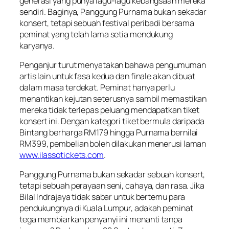
generasi yang punya lagu-lagu kebangsaan mereka
sendiri. Baginya, Panggung Purnama bukan sekadar
konsert, tetapi sebuah festival peribadi bersama
peminat yang telah lama setia mendukung
karyanya.
Penganjur turut menyatakan bahawa pengumuman
artis lain untuk fasa kedua dan finale akan dibuat
dalam masa terdekat. Peminat hanya perlu
menantikan kejutan seterusnya sambil memastikan
mereka tidak terlepas peluang mendapatkan tiket
konsert ini. Dengan kategori tiket bermula daripada
Bintang berharga RM179 hingga Purnama bernilai
RM399, pembelian boleh dilakukan menerusi laman
www.ilassotickets.com
.
Panggung Purnama bukan sekadar sebuah konsert,
tetapi sebuah perayaan seni, cahaya, dan rasa. Jika
Bilal Indrajaya tidak sabar untuk bertemu para
pendukungnya di Kuala Lumpur, adakah peminat
tega membiarkan penyanyi ini menanti tanpa