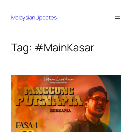
Skip
to
MalaysianUpdates
content
Tag:
#MainKasar