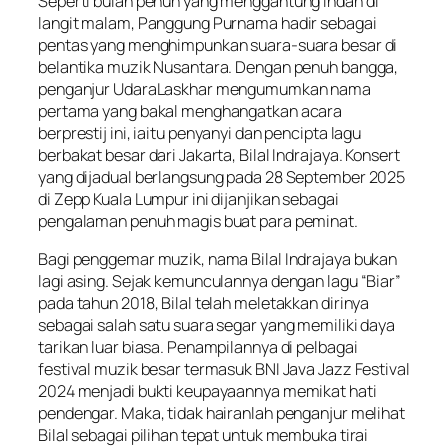
Seperti bulan penuh yang menggantung indah di
langit malam, Panggung Purnama hadir sebagai
pentas yang menghimpunkan suara-suara besar di
belantika muzik Nusantara. Dengan penuh bangga,
penganjur UdaraLaskhar mengumumkan nama
pertama yang bakal menghangatkan acara
berprestij ini, iaitu penyanyi dan pencipta lagu
berbakat besar dari Jakarta, Bilal Indrajaya. Konsert
yang dijadual berlangsung pada 28 September 2025
di Zepp Kuala Lumpur ini dijanjikan sebagai
pengalaman penuh magis buat para peminat.
Bagi penggemar muzik, nama Bilal Indrajaya bukan
lagi asing. Sejak kemunculannya dengan lagu “Biar”
pada tahun 2018, Bilal telah meletakkan dirinya
sebagai salah satu suara segar yang memiliki daya
tarikan luar biasa. Penampilannya di pelbagai
festival muzik besar termasuk BNI Java Jazz Festival
2024 menjadi bukti keupayaannya memikat hati
pendengar. Maka, tidak hairanlah penganjur melihat
Bilal sebagai pilihan tepat untuk membuka tirai