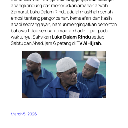
abang kandung dan meneruskan amanah arwah
Zamarul.
Luka Dalam Rindu
adalah naskhah penuh
emosi tentang pengorbanan, kemaafan, dan kasih
abadi seorang ayah, namun mengingatkan penonton
bahawa tidak semua kemaafan hadir tepat pada
waktunya. Saksikan
Luka Dalam Rindu
setiap
Sabtu dan Ahad, jam 6 petang di
TV AlHijrah
.
March 5, 2026