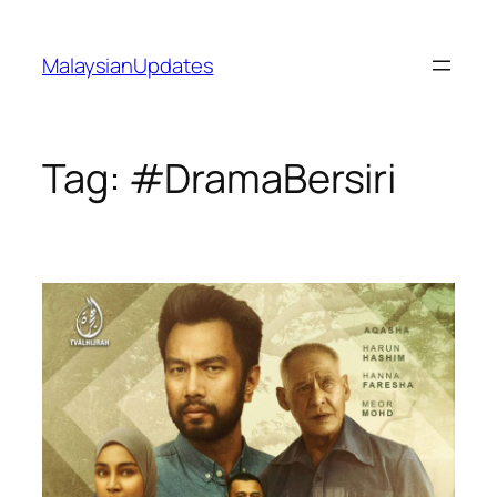
Skip
to
MalaysianUpdates
content
Tag:
#DramaBersiri