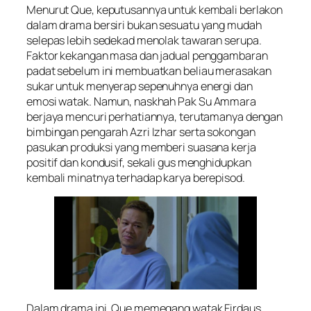
Menurut Que, keputusannya untuk kembali berlakon
dalam drama bersiri bukan sesuatu yang mudah
selepas lebih sedekad menolak tawaran serupa.
Faktor kekangan masa dan jadual penggambaran
padat sebelum ini membuatkan beliau merasakan
sukar untuk menyerap sepenuhnya energi dan
emosi watak. Namun, naskhah
Pak Su Ammara
berjaya mencuri perhatiannya, terutamanya dengan
bimbingan pengarah Azri Izhar serta sokongan
pasukan produksi yang memberi suasana kerja
positif dan kondusif, sekali gus menghidupkan
kembali minatnya terhadap karya berepisod.
Dalam drama ini, Que memegang watak Firdaus