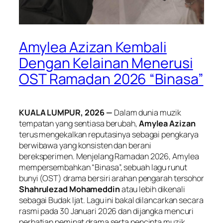
Amylea Azizan Kembali
Dengan Kelainan Menerusi
OST Ramadan 2026 “Binasa”
KUALA LUMPUR, 2026 —
Dalam dunia muzik
tempatan yang sentiasa berubah,
Amylea Azizan
terus mengekalkan reputasinya sebagai pengkarya
berwibawa yang konsisten dan berani
bereksperimen. Menjelang Ramadan 2026, Amylea
mempersembahkan “Binasa”, sebuah lagu runut
bunyi (OST) drama bersiri arahan pengarah tersohor
Shahrulezad Mohameddin
atau lebih dikenali
sebagai Budak Ijat. Lagu ini bakal dilancarkan secara
rasmi pada 30 Januari 2026 dan dijangka mencuri
perhatian peminat drama serta pencinta muzik