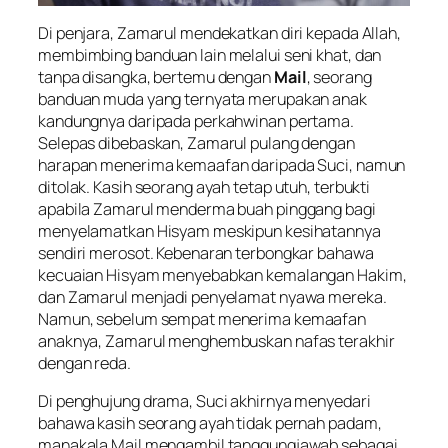
Di penjara, Zamarul mendekatkan diri kepada Allah,
membimbing banduan lain melalui seni khat, dan
tanpa disangka, bertemu dengan
Mail
, seorang
banduan muda yang ternyata merupakan anak
kandungnya daripada perkahwinan pertama.
Selepas dibebaskan, Zamarul pulang dengan
harapan menerima kemaafan daripada Suci, namun
ditolak. Kasih seorang ayah tetap utuh, terbukti
apabila Zamarul menderma buah pinggang bagi
menyelamatkan Hisyam meskipun kesihatannya
sendiri merosot. Kebenaran terbongkar bahawa
kecuaian Hisyam menyebabkan kemalangan Hakim,
dan Zamarul menjadi penyelamat nyawa mereka.
Namun, sebelum sempat menerima kemaafan
anaknya, Zamarul menghembuskan nafas terakhir
dengan reda.
Di penghujung drama, Suci akhirnya menyedari
bahawa kasih seorang ayah tidak pernah padam,
manakala Mail mengambil tanggungjawab sebagai