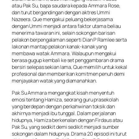
atau Pak Su, bapa saudara kepada Ammara Rose,
dan turut bergandingan dengan aktres Ummi
Nazeera. Que mengakui peluang bekerjasama
dengan Ummi menjadi antara faktor utama beliau
menerima tawaran ini, selain sokongan barisan
pelakon berpengalaman seperti Dian P Ramlee serta
lakonan mantap pelakon kanak-kanak yang
membawa watak Ammara. Walaupun mengakui
berasa gugup kembali ke set penggambaran drama
bersiri selepas sekian lama, Que memilih untuk kekal
profesional dan memberikan komitmen penuh demi
menjayakan watak yang diamanahkan.
Pak Su Ammara
mengangkat kisah menyentuh
emosi tentang Hamiza, seorang guru prasekolah
yang berdepan dengan perkahwinan toksik dan
akhirnya menjadi ibu tunggal. Dalam perjalanan
hidupnya, Hamiza berkenalan dengan Firdaus atau
Pak Su, yang sedikit demi sedikit menjadi sumber
sokongan dalam hidupnya. Drama 20 episod ini turut