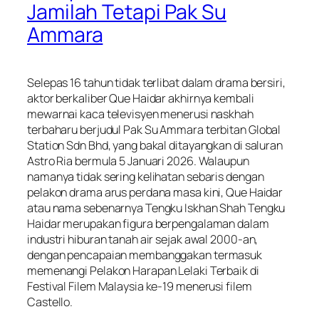
Jamilah Tetapi Pak Su
Ammara
Selepas 16 tahun tidak terlibat dalam drama bersiri,
aktor berkaliber Que Haidar akhirnya kembali
mewarnai kaca televisyen menerusi naskhah
terbaharu berjudul
Pak Su Ammara
terbitan Global
Station Sdn Bhd, yang bakal ditayangkan di saluran
Astro Ria bermula 5 Januari 2026. Walaupun
namanya tidak sering kelihatan sebaris dengan
pelakon drama arus perdana masa kini, Que Haidar
atau nama sebenarnya Tengku Iskhan Shah Tengku
Haidar merupakan figura berpengalaman dalam
industri hiburan tanah air sejak awal 2000-an,
dengan pencapaian membanggakan termasuk
memenangi Pelakon Harapan Lelaki Terbaik di
Festival Filem Malaysia ke-19 menerusi filem
Castello
.