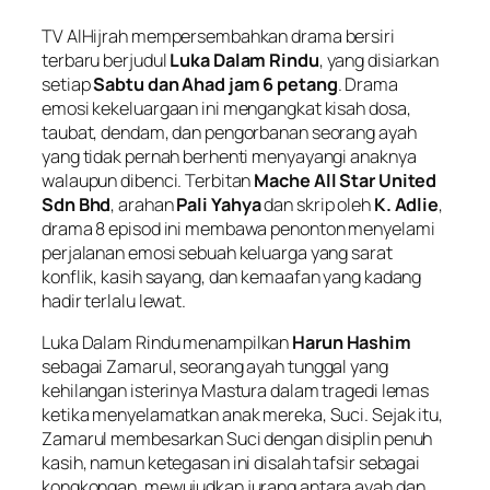
TV AlHijrah mempersembahkan drama bersiri
terbaru berjudul
Luka Dalam Rindu
, yang disiarkan
setiap
Sabtu dan Ahad jam 6 petang
. Drama
emosi kekeluargaan ini mengangkat kisah dosa,
taubat, dendam, dan pengorbanan seorang ayah
yang tidak pernah berhenti menyayangi anaknya
walaupun dibenci. Terbitan
Mache All Star United
Sdn Bhd
, arahan
Pali Yahya
dan skrip oleh
K. Adlie
,
drama 8 episod ini membawa penonton menyelami
perjalanan emosi sebuah keluarga yang sarat
konflik, kasih sayang, dan kemaafan yang kadang
hadir terlalu lewat.
Luka Dalam Rindu
menampilkan
Harun Hashim
sebagai Zamarul, seorang ayah tunggal yang
kehilangan isterinya Mastura dalam tragedi lemas
ketika menyelamatkan anak mereka, Suci. Sejak itu,
Zamarul membesarkan Suci dengan disiplin penuh
kasih, namun ketegasan ini disalah tafsir sebagai
kongkongan, mewujudkan jurang antara ayah dan