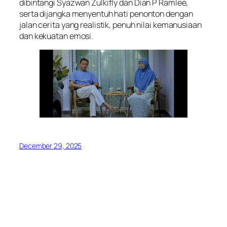
dibintangi Syazwan Zulkifly dan Dian P Ramlee,
serta dijangka menyentuh hati penonton dengan
jalan cerita yang realistik, penuh nilai kemanusiaan
dan kekuatan emosi.
December 29, 2025