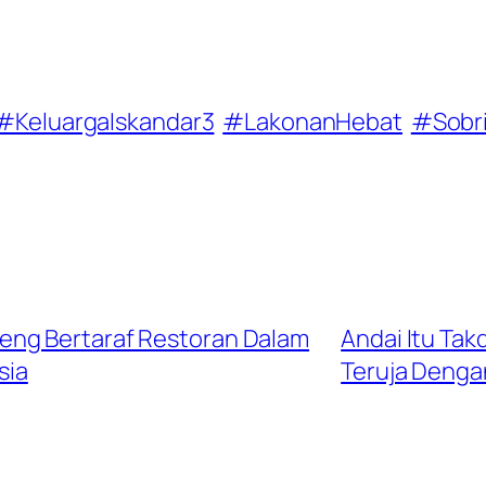
#KeluargaIskandar3
#LakonanHebat
#Sobr
eng Bertaraf Restoran Dalam
Andai Itu Tak
sia
Teruja Denga