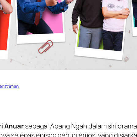
Penstriman
i Anuar
sebagai Abang Ngah dalam siri drama
ya selepas episod penuh emosi yang disiarka