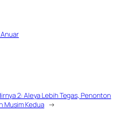
iAnuar
dirnya 2: Aleya Lebih Tegas, Penonton
n Musim Kedua
→