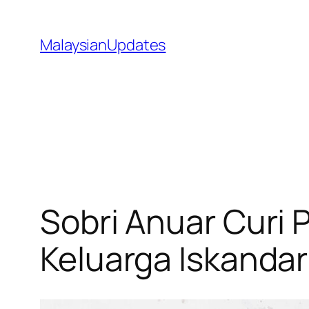
Skip
to
MalaysianUpdates
content
Sobri Anuar Curi
Keluarga Iskandar