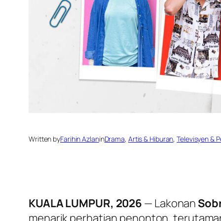
Written by
Farihin Azlan
in
Drama
, 
Artis & Hiburan
, 
Televisyen & 
KUALA LUMPUR, 2026
— Lakonan
Sobr
menarik perhatian penonton, terutaman