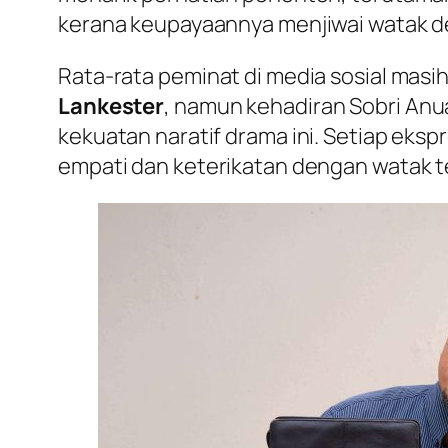
kerana keupayaannya menjiwai watak d
Rata-rata peminat di media sosial mas
Lankester
, namun kehadiran Sobri Anu
kekuatan naratif drama ini. Setiap eks
empati dan keterikatan dengan watak t