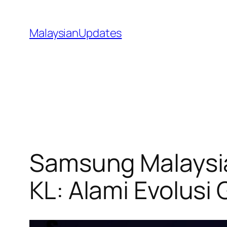
Skip
to
MalaysianUpdates
content
Samsung Malaysia
KL: Alami Evolusi 