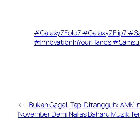
#GalaxyZFold7 #GalaxyZFlip7 #
#InnovationInYourHands #Samsun
←
Bukan Gagal, Tapi Ditangguh: AMK In
November Demi Nafas Baharu Muzik T