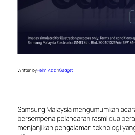
Written by
Helmi Aziz
in
Gadget
Samsung Malaysia mengumumkan acara kha
bersempena pelancaran rasmi dua peranti
menjanjikan pengalaman teknologi yang