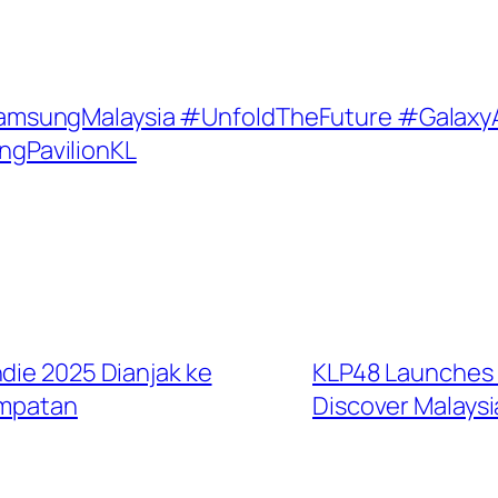
SamsungMalaysia #UnfoldTheFuture #Galaxy
gPavilionKL
die 2025 Dianjak ke
KLP48 Launches 
empatan
Discover Malaysia