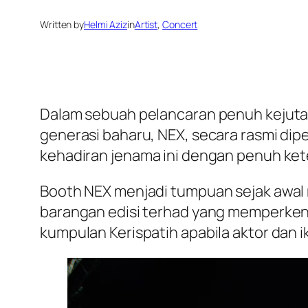
Written by
Helmi Aziz
in
Artist
, 
Concert
Dalam sebuah pelancaran penuh kejutan d
generasi baharu, NEX, secara rasmi d
kehadiran jenama ini dengan penuh ket
Booth NEX menjadi tumpuan sejak awal m
barangan edisi terhad yang memperkena
kumpulan Kerispatih apabila aktor dan 