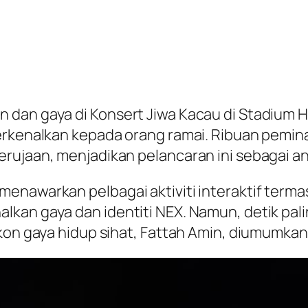
an gaya di Konsert Jiwa Kacau di Stadium Hoki
iperkenalkan kepada orang ramai. Ribuan pem
erujaan, menjadikan pelancaran ini sebagai a
enawarkan pelbagai aktiviti interaktif terma
lkan gaya dan identiti NEX. Namun, detik pal
ikon gaya hidup sihat, Fattah Amin, diumumka