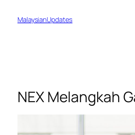
Skip
to
MalaysianUpdates
content
NEX Melangkah G