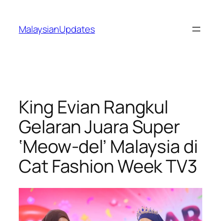
Skip
to
MalaysianUpdates
content
King Evian Rangkul
Gelaran Juara Super
‘Meow-del’ Malaysia di
Cat Fashion Week TV3