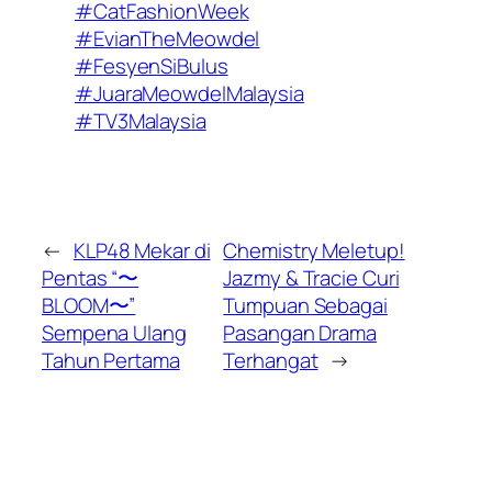
#CatFashionWeek
#EvianTheMeowdel
#FesyenSiBulus
#JuaraMeowdelMalaysia
#TV3Malaysia
←
KLP48 Mekar di
Chemistry Meletup!
Pentas “〜
Jazmy & Tracie Curi
BLOOM〜”
Tumpuan Sebagai
Sempena Ulang
Pasangan Drama
Tahun Pertama
Terhangat
→