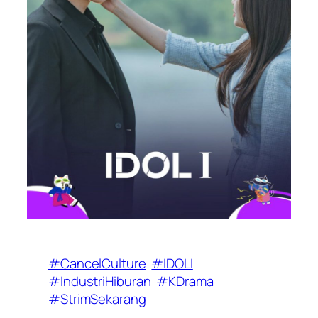
#CancelCulture
#IDOLI
#IndustriHiburan
#KDrama
#StrimSekarang