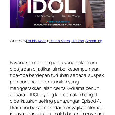
Written by
Farihin Azlan
in
Drama Korea
, 
Hiburan
, 
Streaming
Bayangkan seorang idola yang selama ini
dipuja dan dijadikan simbol kesempurnaan,
tiba-tiba berdepan tuduhan sebagai suspek
pembunuhan. Premis inilah yang
menggerakkan jalan cerita K-drama penuh
debaran,
IDOL I
, yang kini semakin hangat
diperkatakan seiring penayangan Episod 4.
Drama ini bukan sekadar menyajikan elemen
jenayah dan misteri, malah berani menyelami