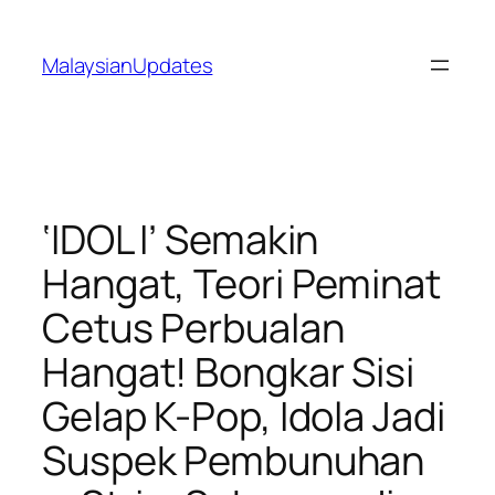
Skip
to
MalaysianUpdates
content
‘IDOL I’ Semakin
Hangat, Teori Peminat
Cetus Perbualan
Hangat! Bongkar Sisi
Gelap K-Pop, Idola Jadi
Suspek Pembunuhan