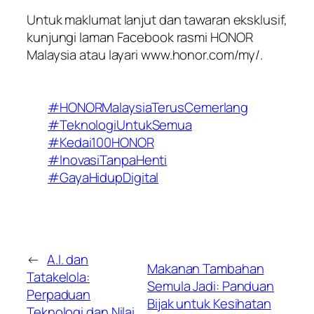
Untuk maklumat lanjut dan tawaran eksklusif,
kunjungi laman Facebook rasmi HONOR
Malaysia atau layari
www.honor.com/my/
.
#HONORMalaysiaTerusCemerlang
#TeknologiUntukSemua
#Kedai100HONOR
#InovasiTanpaHenti
#GayaHidupDigital
←
A.I. dan
Makanan Tambahan
Tatakelola:
Semula Jadi: Panduan
Perpaduan
Bijak untuk Kesihatan
Teknologi dan Nilai