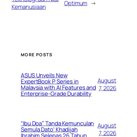
Optimum
→
Kemanusiaan
MORE POSTS
ASUS Unveils New
August
ExpertBook P Series in
Malaysia with AI Features and
7, 2026
Enterprise-Grade Durability
“Ibu Doa” Tanda Kemunculan
August
Semula Dato’ Khadijah
7, 2026
Ibrahim Selepas 26 Tahun