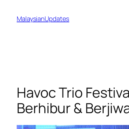
Skip
to
MalaysianUpdates
content
Havoc Trio Festiv
Berhibur & Berjiw