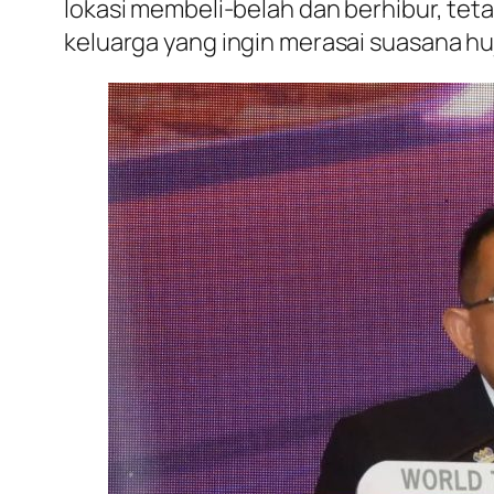
lokasi membeli-belah dan berhibur, te
keluarga yang ingin merasai suasana huj