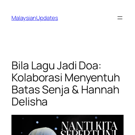
Skip
to
MalaysianUpdates
content
Bila Lagu Jadi Doa:
Kolaborasi Menyentuh
Batas Senja & Hannah
Delisha