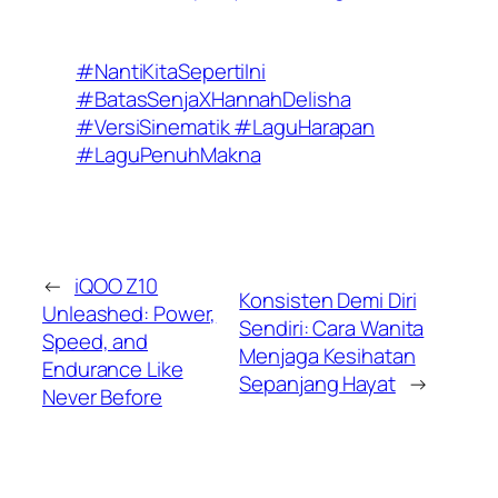
#NantiKitaSepertiIni
#BatasSenjaXHannahDelisha
#VersiSinematik #LaguHarapan
#LaguPenuhMakna
←
iQOO Z10
Konsisten Demi Diri
Unleashed: Power,
Sendiri: Cara Wanita
Speed, and
Menjaga Kesihatan
Endurance Like
Sepanjang Hayat
→
Never Before