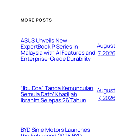
MORE POSTS
ASUS Unveils New
August
ExpertBook P Series in
Malaysia with AI Features and
7, 2026
Enterprise-Grade Durability
“Ibu Doa” Tanda Kemunculan
August
Semula Dato’ Khadijah
7, 2026
Ibrahim Selepas 26 Tahun
BYD Sime Motors Launches
the Enhanced 2026 BYD