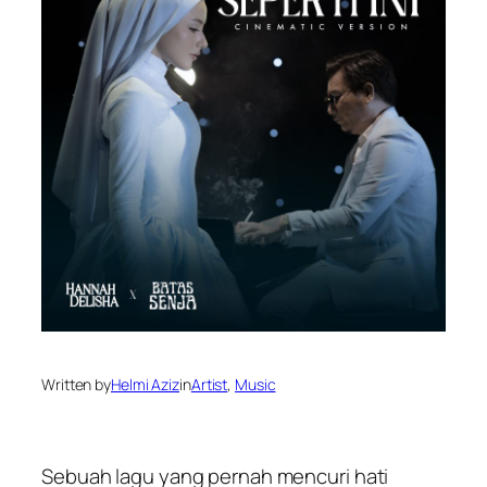
Written by
Helmi Aziz
in
Artist
, 
Music
Sebuah lagu yang pernah mencuri hati